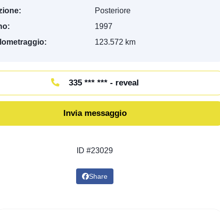
zione:
Posteriore
no:
1997
lometraggio:
123.572 km
335 *** *** - reveal
Invia messaggio
ID #23029
Share