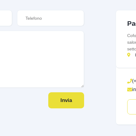
Pa
Cofo
salo
sett
(
i
Invia