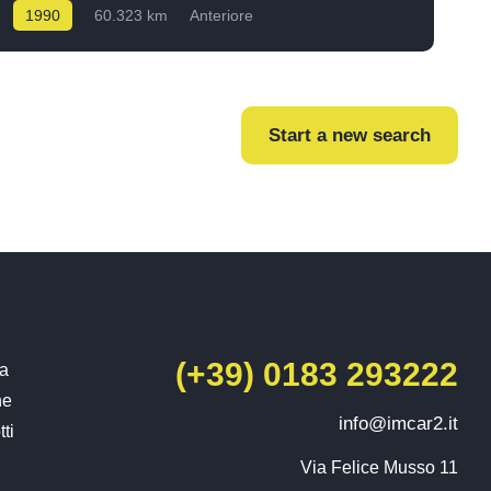
1990
60.323 km
Anteriore
Start a new search
(+39) 0183 293222
ia
he
info@imcar2.it
ti
Via Felice Musso 11
