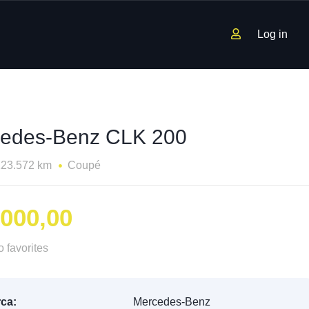
Log in
edes-Benz CLK 200
123.572 km
Coupé
.000,00
 favorites
ca:
Mercedes-Benz