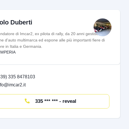
olo Duberti
ndatore di Imcar2, ex pilota di rally, da 20 anni gestisce il
ne d'auto multimarca ed espone alle più importanti fiere di
ore in Italia e Germania.
IMPERIA
+39) 335 8478103
nfo@imcar2.it
335 *** *** - reveal