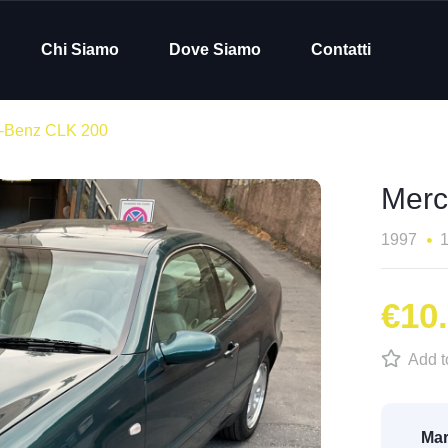
Chi Siamo
Dove Siamo
Contatti
-Benz CLK 200
Merc
1997
€10
Add to
Mar