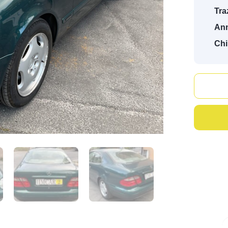
Tra
An
Chi