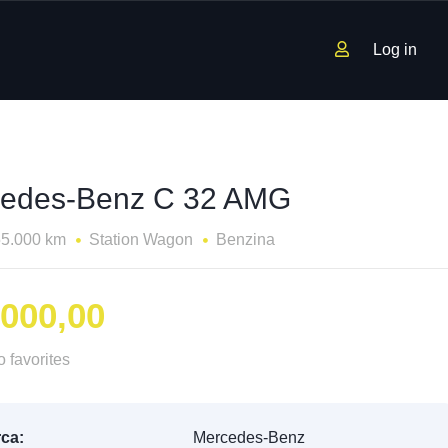
Log in
edes-Benz C 32 AMG
55.000 km
Station Wagon
Benzina
.000,00
 favorites
ca:
Mercedes-Benz