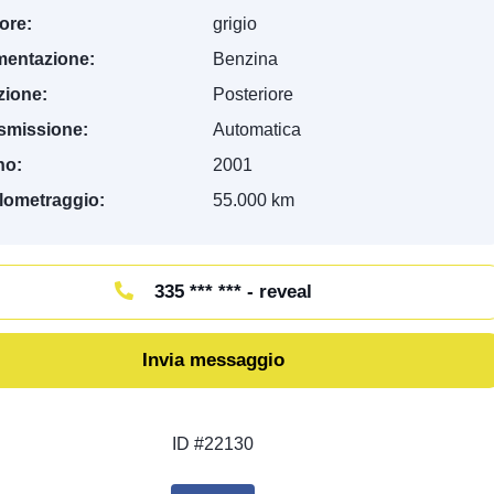
ore:
grigio
mentazione:
Benzina
zione:
Posteriore
smissione:
Automatica
no:
2001
lometraggio:
55.000 km
335 *** *** - reveal
Invia messaggio
ID #22130