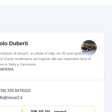
olo Duberti
ndatore di Imcar2, ex pilota di rally, da 20 anni gestisce il
ne d'auto multimarca ed espone alle più importanti fiere di
ore in Italia e Germania.
IMPERIA
+39) 335 8478103
nfo@imcar2.it
335 *** *** - reveal