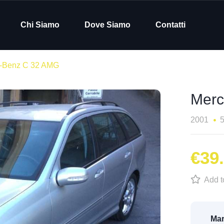
Chi Siamo
Dove Siamo
Contatti
-Benz C 32 AMG
Merc
2001
€39
Add to
Mar