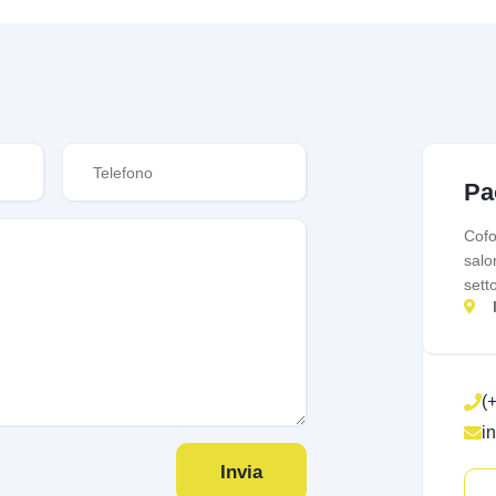
Pa
Cofo
salo
sett
(
i
Invia