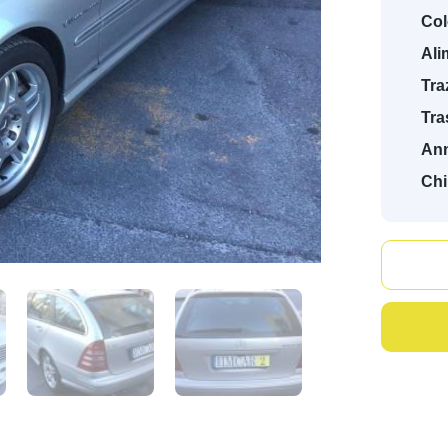
Col
Ali
Tra
Tra
An
Chi