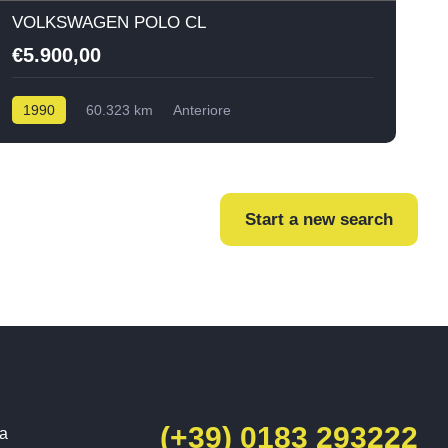
VOLKSWAGEN POLO CL
€5.900,00
1990
60.323 km
Anteriore
Start a new search
(+39) 0183 293222
ia